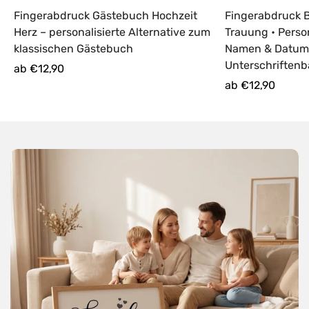
Fingerabdruck Gästebuch Hochzeit
Fingerabdruck 
Herz – personalisierte Alternative zum
Trauung • Person
klassischen Gästebuch
Namen & Datum 
Unterschriften
Regulärer
ab €12,90
Preis
Regulärer
ab €12,90
Preis